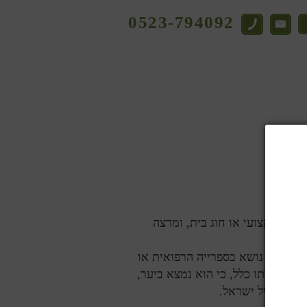
0523-794092
צרו קשר
רגון מקצועי או חוג בית, ומרצה
 או
ו חוקר נושא בספרייה הרפואית או
א לראותו כלל, כי הוא נמצא ביער,
ולי שביל ישראל.