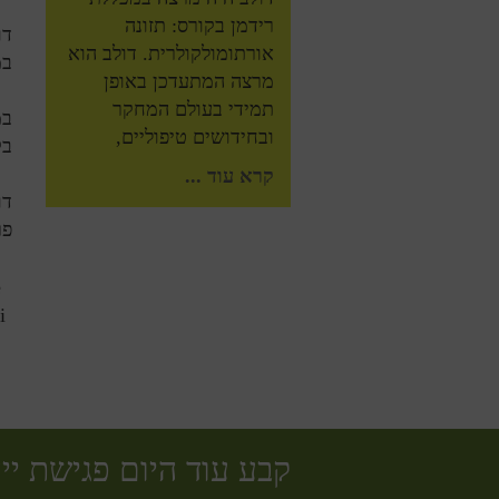
רידמן בקורס: תזונה
אורתומולקולרית. דולב הוא
במ
מרצה המתעדכן באופן
תמידי בעולם המחקר
במ
ובחידושים טיפוליים,
בק
קרא עוד ...
דו
פר
e
i
קבע עוד היום פגישת יי