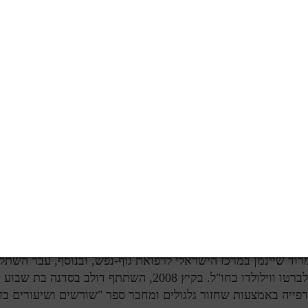
דולב מתגורר במושב מבוא מודיעים
מ
שנת
1976
עם
גידלו שישה ילדים. מבוא מודיעים דאז היה באמצע 
אחד במזכירות (11 שנים חלפו, לפני שתו
בבית). כיום, מבוא מודיעים נמצא ליד כביש
443
הס
המושב עדיין שומר על אופיו הפסטורלי
.
צועית לתחומי הרפואה הטבעית. הוא למד בקולג' הישראלי לרפוא
יאצו
והרפלקסולוגיה לרמת בכיר (וגם את לימודי פרחי באך וארומ
שר הקולג' פשט רגל, עבר דולב אחרי מוריו למכללת רידמן, שם ה
זונה, ושם הוא גם לימד שיאצו בתור עוזר למורה בכיר.
תיים לאחר סיום לימודיו ברידמן, חזר דולב למקום
כמרצה
בתחום 
ביר קורסי תזונה במכללת שלם בירושלים. את נושא
הדמיון המוד
רוד שיינמן במרכז הישראלי לרפואת גוף-נפש, ובנוסף, עבר השתל
אלברטו ווילולדו בחו"ל. בקיץ 2008, השתתף דולב
פייה באמצעות שחזור גלגולים ומחבר ספר "שורשים ושיעורים בזמ