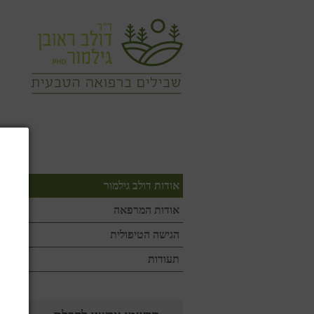
עמוד הבית
אודות
טיפולי
עמ
אודות דולב גילמור
ד
אודות המרפאה
בכ
הגישה הטיפולית
בע
תעודות
מנ
מח
שק