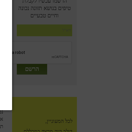
הרשמו עכשיו לקבלת
טיפים בנושא תזונה נכונה
וחיים טבעיים
מק
הש
כא
הת
שנ
מע
נמ
לכל המעוניין,
תר
דולב היה מרצה במכללת