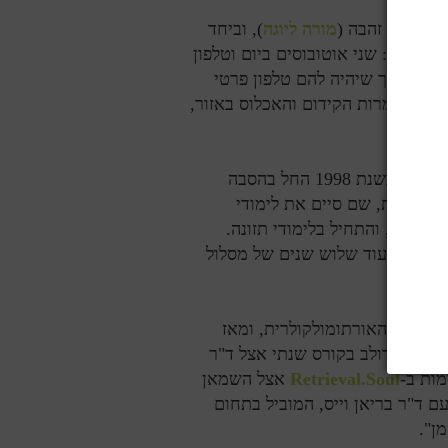
 אשתו, זהבה (
מורה ליוגה
), וביחד
שומקום: שני אוטובוסים ביום וטלפון
שבי המקום זכו לכך שיהיה להם טלפון פרטי
ואן, ולמרות הקידום והאכלוס באזור,
במשך עשרים שנה, עסק דולב בעיקר בחקלאות אורגנית, ובשנת 1998 החל בהסבה
ה טבעית, שם סיים את לימודי
תרפיה), והתחיל בלימודי תזונה.
וא סיים עוד שלוש שנים של מסלול
התזונה האורתומולקולרית, ומאז
רך
למד דולב בקורס שנתי אצל ד"ר
מות ב-
Soul
.
Retrieval
אצל
השמאן
 בסדנה בת שבוע עם ד"ר בריאן וייס, המוביל בתחום
ן".