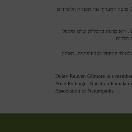
דולב קיבל את התואר PhD בנטורופתיה מאונברסיטת קליפוניה FCE, מוסד המעריך את תכניות הלימודים
ו. הוא מרצה במכללת שלם ומטפל
ת הלקוח
.
אומי לטיפול בסכיזופרניה, בארגון
Dolev Reuven Gilmore is a member o
Price-Pottenger Nutrition Foundatio
Association of Naturopaths.