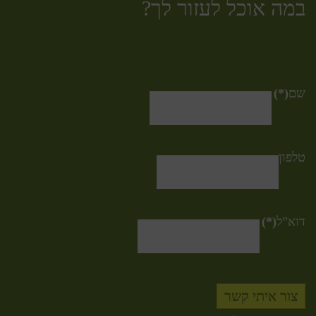
במה אוכל לעזור לך?
שם
(*)
טלפון
דוא”ל
(*)