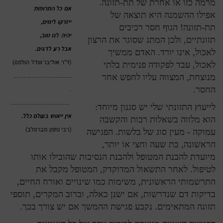
מרמה כזו או אחרת של תת-תזונה.
אפילו ההשמנה היא תוצאה של
תת-תזונה! הגוף חסר רכיבים
תזונתיים, ולכן המתג שסוגר את הרצון
לאכול, אינו יורד. האדם ממשיך
לאכול, עבד לפקודה פנימית בלתי
מנוצחת, המצווה עליו לחפש אחר
החסר.
לייעוץ התזונתי שלי יש סגנון מיוחד:
הוא מלווה בשאלות רבות והקשבה
עמוקה - מעין סוג של בלשות. הפגישה
הראשונה, בת שעה וחצי או יותר,
מיועדת להבנת המטופל ולהבנת הנסיבות שהובילו אותו
לטיפול. לאחר התשאול המדוקדק, המטופל מקבל את
התרשמותי הראשונית, משימות כמו שינויים ואורח החיים,
בדיקות דם שנדרשות, אם ישנן כאלה, וברוב המקרים, תוספי
תזונה המתאימים. נקבע פגישת ההמשך אם יש צורך בכך.