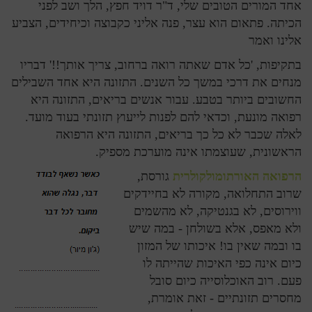
אחד המורים הטובים שלי, ד"ר דויד חפץ, הלך ושב לפני
הכיתה. פתאום הוא עצר, פנה אליני כקבוצה וכיחידים, הצביע
אלינו ואמר
בתקיפות, 'כל אדם שאתה רואה ברחוב, צריך אותך!!' דבריו
מנחים את דרכי במשך כל השנים. התזונה היא אחד השבילים
החשובים ביותר בטבע. עבור אנשים בריאים, התזונה היא
רפואה מונעת, וכדאי להם לפנות לייעוץ תזונתי בעוד מועד.
לאלה שכבר לא כל כך בריאים, התזונה היא הרפואה
הראשונית, שעוצמתו אינה מוערכת מספיק.
הרפואה האורתומולקולרית
גורסת,
שרוב התחלואה, מקורה לא בחיידקים
ווירוסים, לא בגנטיקה, לא מהשמים
ולא מאפס, אלא בשולחן - במה שיש
בו ובמה שאין בו! איכותו של המזון
כיום אינה כפי האיכות שהייתה לו
פעם. רוב האוכלוסייה כיום סובל
מחסרים תזונתיים - זאת אומרת,