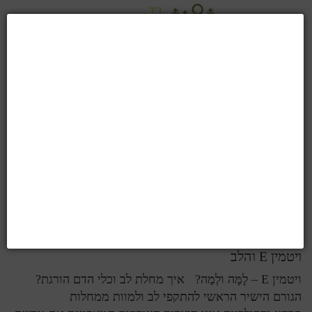
טרשת העורקים
טרשת העורקים – נקודת הראות של התזונה
אורתומולקולרית: תגלית פירושה לראות מה שכולם ראו, אך
לחשוב מה שאף אחד לא חשב. (אלברט זנט-ג'יורג'י) הקדמה
לאחר עשר שנות לימוד במוסדות…
קרא עוד ...
ויטמין E והלב
ויטמין E – לָמָּה ולְמַה? איך מחלת לב וכלי הדם הורגת?
הגורם הישיר הראשי להתקפי לב ולמוות ממחלות