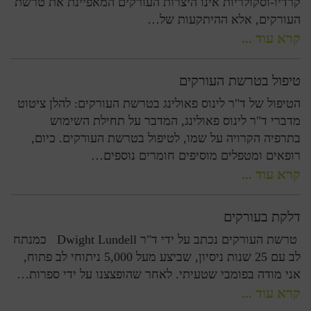
קרדיו-וסקולריות אינו היצרות העורקים המאפיינת את טרשת
העורקים, אלא ההיתקעות של…
קרא עוד ...
טיפול בטרשת העורקים
הטיפול של ד"ר לינוס פאולינג בטרשת העורקים: להלן ציטוט
מדברי ד"ר לינוס פאולינג, המדבר על תחילת השימוש
בתרפיה הקרויה על שמו, לטיפול בטרשת העורקים. כיום,
רופאים ומטפלים מוסיפים חומרים נוספים…
קרא עוד ...
דלקת בעורקים
טרשת העורקים נכתב על ידי ד"ר Dwight Lundell כמנתח
לב עם 25 שנות ניסיון, שביצע מעל 5,000 ניתוחי לב פתוח,
אני מודה בפומבי שטעיתי. לאחר שהופצצנו על ידי ספרות…
קרא עוד ...