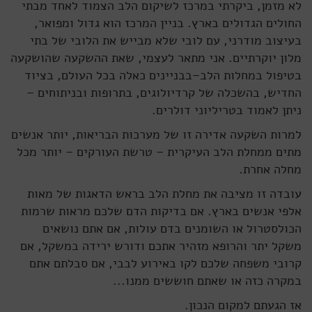
לא מזמן, ביקרתי במרכז לשיקום הלב הצמוד לאחד מבתי
החולים הגדולים בארץ. בניין המרכז הוא גדול ומפואר,
בעיצוב מודרני, עם לובי שלא מבייש את הלובי של בתי
מלון יוקרתיים. אני מתאר לעצמי, שאת ההשקעה שהושקעה
בטיפול במחלות הלב–בבניינים כאלה בכל העולם, בציוד
החדיש, בהשכלה של קרדיולוגים, בתרופות ובניתוחים –
ניתן לאמוד בטריליוני דולרים.
למרות השקעה אדירה זו של מערכות הבריאות, יותר אנשים
מתים ממחלת הלב העיקרית – טרשת העורקים – יותר מכל
מחלה אחרת.
עובדה זו מציבה את מחלת הלב בראש הדאגות של מאות
אלפי אנשים בארץ. אם בדיקות הדם שלכם מראות שרמות
הכולסטרול או השומנים בדם עולות, אם אתם נושאים
משקל יתר והרופא מזהיר אתכם ודורש ירידה במשקל, אם
קרובי משפחה שלכם לקו באירוע לבבי, אם סבלתם אתם
במקרה כזה או שאתם חוששים ממנו...
אז הגעתם למקום הנכון.