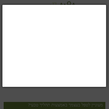
טיפול תזונתי בהפרעות קשב וריכוז ובפעלתנות יתר -
ADHD
המוח של כל ילד הוא כעין קריסטל, הקולט אור וצבעים,
תמונות, צלילים ומילים. הוא מעבד הכול לפי מבנהו המיוחד,
ובסוף, מקרין החוצה דבר חדש שלא היה בעולם כמוהו. תאי
המוח…
קרא עוד ...
מעוניין לטפל בעצמך באמצעות תהליך טבעי?