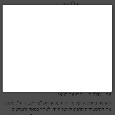
יוד - התרופה הדחויה – חלק א': קצת היסטוריה
לפני כחמישים שנה, כתב חתן פרס הנובל, אלברט סנט
ג'ורג'י:1 "בהיותי סטודנט לרפואה, המינרל יוד היה התרופה
האוניברסלית. אף אחד לא הבין מה הוא עשה, אך הוא עשה
משהו טוב.…
קרא עוד ...
יוד – חלק ב' – תופעות לוואי
הקדמה בחלק א' של סדרה זו על אודות "פרויקט היוד", סקרנו
את ההיסטוריה הרפואית של היוד. לאחר כמאה וחמישים