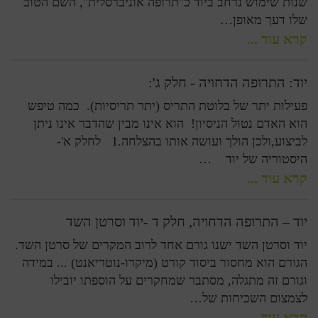
שנות שימוש נרחב ביוד כ"תרופה אוניברסלית", השם הטוב
שלו דעך מאופן…
קרא עוד ...
יוד: התרופה הדחויה - חלק ג':
פעילות יתר של בלוטת התריס (יתר תריסיות). כמה טיפש
הוא האדם נטול הניסיון! הוא אינו מבין שהדבר אינו ניתן
לביצוע,ולכן הולך ועושה אותו בהצלחה.1 לחלק א'-
היסטוריה של יוד …
קרא עוד ...
יוד – התרופה הדחויה, חלק ד -יוד וסרטן השד
יוד וסרטן השד ישנו גורם אחד לרוב המקרים של סרטן השד.
הגורם הוא מחסור ביסוד קורט (מיקרו-נוטריאנט) ... במידה
וגורם זה מתגלה, מסתבר שמחקרים על הוספתו יובילו
לצמצום השכיחות של…
קרא עוד ...