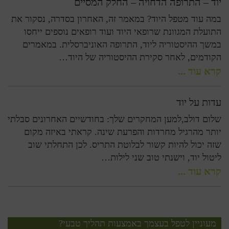
יוד – התרופה הדחויה – החלק המסיים
במה עוד מטפל היוד? במאמר זה, האחרון בסדרה, נסקור את
התועלת המגוונת שרופאי היוד ועוד רופאים נוספים ייחסו
במשך ההיסטוריה ליוד, התרופה האוניברסלית. במאמרים
הקודמים, לאחר סקירת ההיסטוריה של היוד…
קרא עוד ...
עדות על יוד
שלום דולב,למען המחקרים שלך: בחודשיים האחרונים סבלתי
יותר מהרגיל מחרדות והפרעת שינה. קראתי באיזה מקום
שזה יכול להיות קשור לבלוטת התריס. לכן התחלתי שוב
ליטול יוד, וישנתי טוב שני לילות…
קרא עוד ...
מעוניין לטפל בעצמך באמצעות תהליך טבעי?