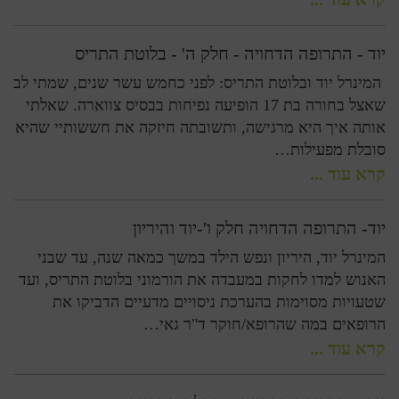
יוד - התרופה הדחויה - חלק ה' - בלוטת התריס
המינרל יוד ובלוטת התריס: לפני כחמש עשר שנים, שמתי לב
שאצל בחורה בת 17 הופיעה נפיחות בבסיס צווארה. שאלתי
אותה איך היא מרגישה, ותשובתה חיזקה את חששותיי שהיא
סובלת מפעילות…
קרא עוד ...
יוד- התרופה הדחויה חלק ו'-יוד והיריון
המינרל יוד, היריון ונפש הילד במשך כמאה שנה, עד שבני
האנוש למדו לחקות במעבדה את הורמוני בלוטת התריס, ועד
שטעויות מסוימות בהערכת ניסויים מדעיים הדביקו את
הרופאים במה שהרופא/חוקר ד"ר גאי…
קרא עוד ...