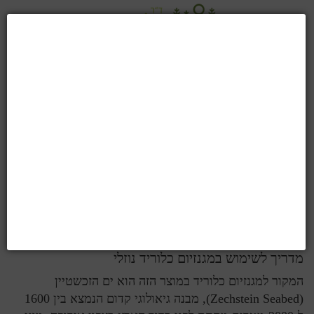
לזרום עם מגנזיום
המגנזיום מציג לנו הוכחה מדעית עמוקה, המגמדת את כל
ההוכחות המוצגות בפנינו על ידי חברות התרופות לכל אחת
מתרופות המרשם שלהן1. כאשר התחלתי ללמוד רפואה
טבעית, תכננתי ליצור מיזוג…
קרא עוד ...
מדריך לשימוש במגנזיום כלוריד נוזלי
המקור למגנזיום כלוריד במוצר הזה הוא ים הזכשטיין
(Zechstein Seabed), מבנה גיאולוגי קדום הנמצא בין 1600