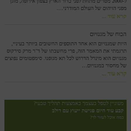
ל-2000 מטרים מתחת לפני כדור הארץ בצפון אירופה, מוגן
מפני הזיהום של העולם המודרני.…
קרא עוד ...
הכוח של מגנזיום
היות שמגנזיום הוא אחד התוספים החשובים ביותר בעיניי,
תרגמתי את המאמר הזה, פרי מחשבתו של ד"ר מרק סירקוס
מגנזיום הוא מינרל הדרוש לכל תא מגופנו. סימפטומים נפוצים
של מחסור במגנזיום…
קרא עוד ...
מעוניין לטפל בעצמך באמצעות תהליך טבעי?
קבע עוד היום פגישת ייעוץ עם דולב
במה אוכל לעזור לך?