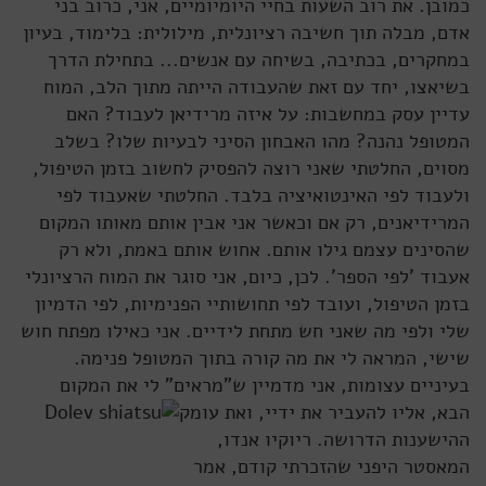
כמובן. את רוב השעות בחיי היומיומיים, אני, כרוב בני
אדם, מבלה תוך חשיבה רציונלית, מילולית: בלימוד, בעיון
במחקרים, בכתיבה, בשיחה עם אנשים... בתחילת הדרך
בשיאצו, יחד עם זאת שהעבודה הייתה מתוך הלב, המוח
עדיין עסק במחשבות: על איזה מרידיאן לעבוד? האם
המטופל נהנה? מהו האבחון הסיני לבעיות שלו? בשלב
מסוים, החלטתי שאני רוצה להפסיק לחשוב בזמן הטיפול,
ולעבוד לפי האינטואיציה בלבד. החלטתי שאעבוד לפי
המרידיאנים, רק אם וכאשר אני אבין אותם מאותו המקום
שהסינים עצמם גילו אותם. אחוש אותם באמת, ולא רק
אעבוד 'לפי הספר'. לכן, כיום, אני סוגר את המוח הרציונלי
בזמן הטיפול, ועובד לפי תחושותיי הפנימיות, לפי הדמיון
שלי ולפי מה שאני חש מתחת לידיים. אני כאילו מפתח חוש
שישי, המראה לי את מה קורה בתוך המטופל פנימה.
בעיניים עצומות, אני מדמיין ש"מראים" לי את המקום
הבא, אליו
להעביר את ידיי, ואת עומק
ההישענות הדרושה. ריוקיו אנדו,
המאסטר היפני שהזכרתי קודם, אמר