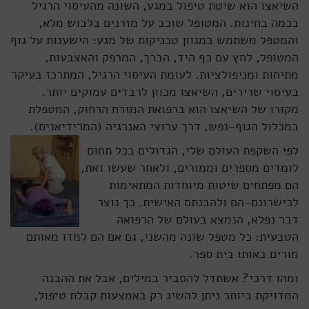
השיאצו הוא שיטת טיפול במגע, השונה מהעיסוי הרגיל
בכמה בחינות. המטופל שוכב על מזרנים בלבוש מלא,
והמטפל משתמש במגוון טכניקות של מגע: הישענות על גוף
המטופל, לחץ עם כף היד, הברך, המרפק והאצבעות,
מתיחות ומניפולציות. לעומת העיסוי הרגיל, המתרכז בעיקר
בעיסוי שרירים, השיאצו מכוון לרבדים עמוקים יותר.
מקורו של השיאצו הוא ברפואת המזרח הרחוק, המטפלת
במכלול הגוף-נפש, דרך ערוצי האנרגיה (המרידיאנים).
לפי השקפת העולם שלי, הגדולים בכל תחום
לומדים מספרים וממורים, ולאחר שעשו זאת,
הם מפתחים שיטות מיוחדות המתאימות
לכישרונם-הם ולהבנתם האישית. כך נוצר
דבר נפלא, הנמצא בעולם של הרפואה
הטבעית: כל מטפל שונה מהשני, גם אם הם למדו מאותם
מורים באותו בית ספר.
ומהו דרכי? אשתדל להסביר במילים, אבל את ההבנה
המדויקת ביותר ניתן להשיג רק באמצעות קבלת טיפול,