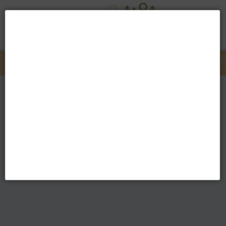
ד"ר דולב גילמור
052-3794092
dolev@naturalmedicine.co.il
מבוא מודיעים 73122