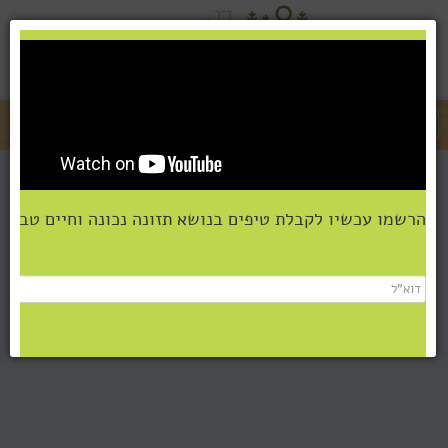
ד"ר דולב גילמור
052-3794092
dolev@naturalmedicine.co.il
מבוא מודיעים 73122