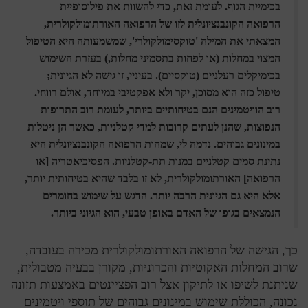
בכימיית הגוף. לעומת זאת, כדי להשוות את פילוסופיית
הרפואה הקונבנציונלית לזו של הרפואה האורתומולקולרית,
המצאתי את המילה 'טוקסימולקולרי', שמשמעותה היא הטיפול
המצוי במחלות (או לפחות בתסמיני מחלות,) בעזרת השימוש
בכימיקלים רעלניים (טוקסיים). בעיניי, זו גישה לא הגיונית;
טיפול כזה הוא מסוכן, יקר ולא אפקטיבי במיוחד, אולם רווחי.
רוב הוויטמינים הנם בטיחותיים ביותר, לעומת רוב התרופות
הנפוצות, שהנן לעתים קרובות למדי קטלניות, כאשר הן ניטלות
במינונים גבוהים. נדמה לי, שמהות הרפואה הקונבנציונלית היא
נתינת סמים קטלניים במנות תת-קטלניות. הפסיכיאטריה [או
הרפואה] האורתומולקולרית, לא זו בלבד שהיא בטיחותית יותר,
אלא היא גם הגיונית הרבה יותר. הדגש על שימוש בחומרים
הנמצאים בגופו של האדם באופן טבעי, הוא הגיוני ביותר.
כך, הגישה של הרפואה האורתומולקולרית מכירה בעובדה,
שרוב המחלות האקוטיות והכרוניות, מקורן בבעיה מטבולית,
שניתנת לשיפו או לתיקון אצל רוב הפציינטים באמצעות תזונה
נכונה, הכוללת שימוש במינונים גבוהים של תוספי ויטמינים