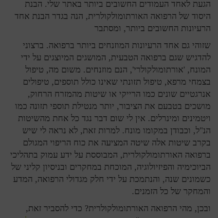
הגעת לאחד העמודים החשובים ביותר באתר שלי. הבנת
היסוד של הרפואה האורתומולקולרית, הנה בגדר הבנת אחד
הרעיונות החשובים ביותר, ומסתבר
שזוהי גם אחד הרעיונות המוזנחים ביותר ברפואה. ברצוני
להדגיש שגם ברפואה הטבעית, המושגים המיוצגים על ידי
המונח, 'אורתומולקולרי', הנם מוזנחים. משום מה, טיפול
בצמחי מרפא, טיפול תזונתי שאינו כולל תוספים, טיפולים
אנרגטיים שונים כמו הרייקי או שיטות מהמזרח הרחוק,
מושכים בטבעם את הציבור, יותר מנטילת תוספי תזונה כמו
ויטמינים ומינרלים. אין לי שום דבר נגד כל אחת מהשיטות
הנ"ל, וכבודן במקומו מונח. למרות זאת, לא נראה לי שיש
בקרב שיטות אלה שיטה המציעה את כוח הריפוי המגולם
ברפואה האורתומולקולרית, המבוססת על ידע עמוק בתהליכי
הביוכימיה והפיזיולוגיה, המוכחת במחקרים ובניסיון קליני של
כשמונים שנה, והנתמכת על ידי חלק מגדולי הרפואה, המדע
והמחקר של כל הזמנים.
ובכן, מהי הרפואה האורתומולקולרית? כדי להסביר זאת,