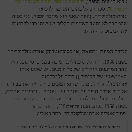
אביא קטעים מספרי, "
רפואה כמוסה: הכוח האמיתי של
ויטמין C
", ספר הכולל בתוכו הקדמה לרפואה
אורתומולקולרית. (היות שאני הוא מחבר הספר, אני בטוח
שהמחבר לא יתנגד לשינויים הקלים שעשיתי כדי להתאים
את הציטוט לדף הזה):
הגדרת המונח "רפואה (או פסיכיאטריה) אורתומולקולרית"
בשנת 1968, ד"ר לינוס פאולינג [שזכה בשני פרסי נובל והיה
אחד המדענים הגדולים של כל הזמנים. יש שכינו אותו
'האיינשטיין של הכימיה')] דיבר על "רפואה
אורתומולקולרית", מונח שהוא הטביע כדי לתאר את עבודתו
של ד"ר אברם הופר עם ויטמין B3, ויטמין C ורכיבים אחרים,
כחלק מטיפולו במחלת הסכיזופרניה. בכתבתו, שהתפרסמה
בשנת 1968 בכתב העת Science"", תחת הכותרת
"פסיכיאטריה אורתומולקולרית", כתב פאולינג:
ריפוי אורתומולקולרי, שהוא האספקה של מולקולות חשובות