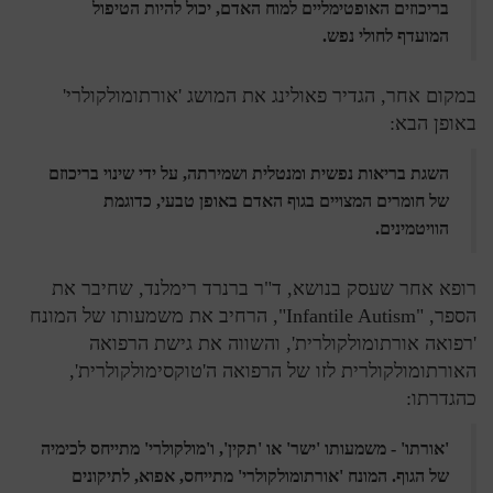
בריכוזים האופטימליים למוח האדם, יכול להיות הטיפול
המועדף לחולי נפש.
במקום אחר, הגדיר פאולינג את המושג 'אורתומולקולרי'
באופן הבא:
השגת בריאות נפשית ומנטלית ושמירתה, על ידי שינוי בריכוזם
של חומרים המצויים בגוף האדם באופן טבעי, כדוגמת
הוויטמינים.
רופא אחר שעסק בנושא, ד"ר ברנרד רימלנד, שחיבר את
הספר, "Infantile Autism", הרחיב את משמעותו של המונח
'רפואה אורתומולקולרית', והשווה את גישת הרפואה
האורתומולקולרית לזו של הרפואה ה'טוקסימולקולרית',
כהגדרתו:
'אורתו' - משמעותו 'ישר' או 'תקין', ו'מולקולרי' מתייחס לכימיה
של הגוף. המונח 'אורתומולקולרי' מתייחס, אפוא, לתיקונים