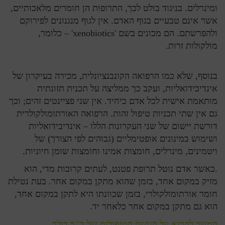
ומינרלים. בניגוד בולט לכך, התרופות הן חומרים מלאכותיים,
אשר אינם טבעיים בגוף האדם. אין לגוף מנגנונים לפירוקם
ולהפרשתם. הם מכונים בשם 'xenobiotics' – כלומר,
מולקולות זרות.
בנוסף, שלא כמו הרפואה הקונבנציונלית, מכירה בעיקרון של
אינדיבידואליות, ועקב כך ממליצה על תכנית תזונתית
מותאמת אישית לכל אדם כיחיד. אין שני פציינטים זהים; וכך
גם אין שתי תכניות טיפול זהות. הרפואה האורתומולקולרית
דורשת יישום של שני העקרונות הללו – אינדיבידואליות
ושימוש במינונים אופטימליים (גבוהים לפי הצורך) של
ויטמינים, מינרלים, חומצות אמינו וחומצות שומן חיוניות.
.כאשר אדם נוטל תרופת פטנט, לעתים קרובות מדי, הוא
מזיק במקום אחד, בזמן שהוא מתקן במקום אחר. בעת נטילת
חומר אורתומולקולרי, בזמן שכוונתו היא לתקן במקום אחד,
הוא גם מתקן במקום אחר כלאחר יד.
המשך לקרוא על הגישה הטיפולית של ד"ר דולב.